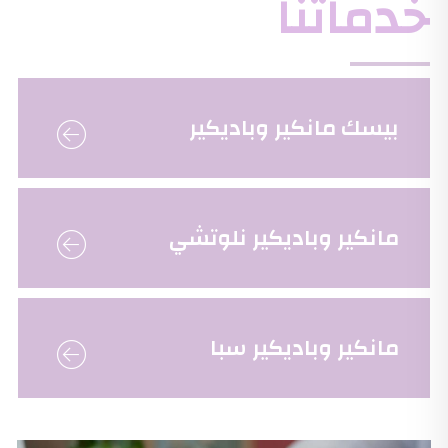
خدماتنا
بيسك مانكير وباديكير
مانكير وباديكير نلوتشي
مانكير وباديكير سبا